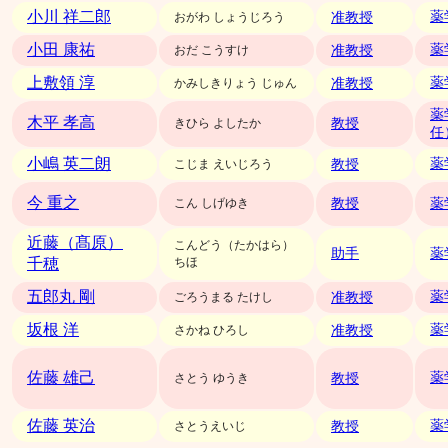
小川 祥二郎
准教授
薬
おがわ しょうじろう
小田 康祐
准教授
薬
おだ こうすけ
上敷領 淳
准教授
薬
かみしきりょう じゅん
薬
木平 孝高
教授
きひら よしたか
任
小嶋 英二朗
教授
薬
こじま えいじろう
今 重之
教授
こん しげゆき
薬
近藤（髙原）
こんどう（たかはら）
助手
薬
千穂
ちほ
五郎丸 剛
准教授
薬
ごろうまる たけし
坂根 洋
准教授
薬
さかね ひろし
佐藤 雄己
教授
薬
さとう ゆうき
佐藤 英治
教授
薬
さとうえいじ