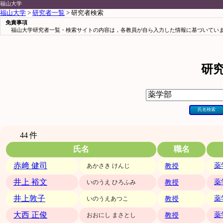
福山大学
福山大学
>
研究者一覧
> 研究者検索
免責事項
福山大学研究者一覧・検索サイトの内容は，各教員が自ら入力した情報に基づいていま
研
44 件
氏名
職名
赤﨑 健司
教授
薬
あかさき けんじ
井上 裕文
教授
薬
いのうえ ひろふみ
井上敦子
教授
薬
いのうえあつこ
大西 正俊
教授
薬
おおにし まさとし