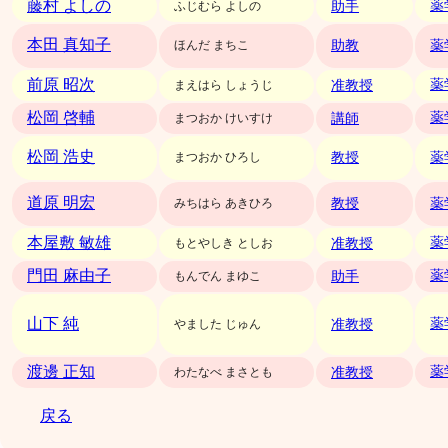
藤村 よしの
助手
薬
ふじむら よしの
本田 真知子
助教
ほんだ まちこ
薬
前原 昭次
准教授
薬
まえはら しょうじ
松岡 啓輔
講師
薬
まつおか けいすけ
松岡 浩史
教授
まつおか ひろし
薬
道原 明宏
教授
みちはら あきひろ
薬
本屋敷 敏雄
准教授
薬
もとやしき としお
門田 麻由子
助手
薬
もんでん まゆこ
山下 純
准教授
薬
やました じゅん
渡邊 正知
准教授
薬
わたなべ まさとも
戻る