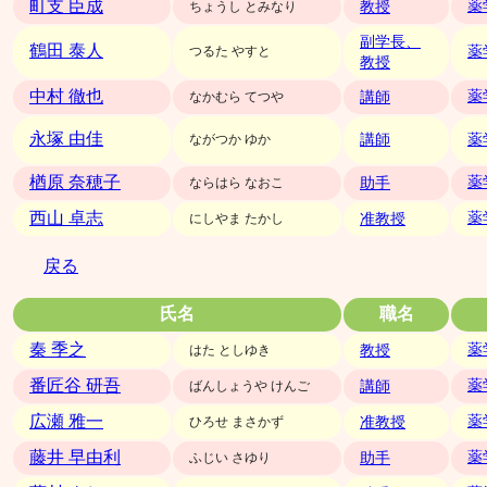
町支 臣成
教授
薬
ちょうし とみなり
副学長、
鶴田 泰人
つるた やすと
薬
教授
中村 徹也
講師
薬
なかむら てつや
永塚 由佳
講師
ながつか ゆか
薬
楢原 奈穂子
助手
薬
ならはら なおこ
西山 卓志
准教授
薬
にしやま たかし
戻る
氏名
職名
秦 季之
教授
薬
はた としゆき
番匠谷 研吾
講師
薬
ばんしょうや けんご
広瀬 雅一
准教授
薬
ひろせ まさかず
藤井 早由利
助手
薬
ふじい さゆり