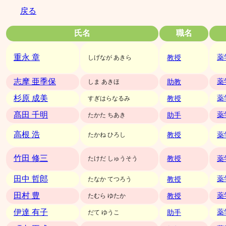
戻る
氏名
職名
重永 章
教授
薬
しげなが あきら
志摩 亜季保
助教
薬
しま あきほ
杉原 成美
教授
薬
すぎはらなるみ
髙田 千明
助手
薬
たかた ちあき
高根 浩
教授
たかね ひろし
薬
竹田 修三
教授
たけだ しゅうそう
薬
田中 哲郎
教授
薬
たなか てつろう
田村 豊
教授
薬
たむら ゆたか
伊達 有子
助手
薬
だて ゆうこ