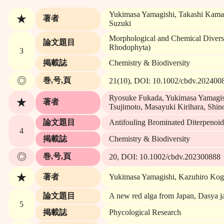
Yukimasa Yamagishi, Takashi Kamada
★
著者
Suzuki
Morphological and Chemical Divers
論文題目
Rhodophyta)
3
掲載誌
Chemistry & Biodiversity
◎
巻,号,頁
21(10), DOI: 10.1002/cbdv.202400
Ryosuke Fukada, Yukimasa Yamagish
★
著者
Tsujimoto, Masayuki Kirihara, Shin
論文題目
Antifouling Brominated Diterpenoi
4
掲載誌
Chemistry & Biodiversity
◎
巻,号,頁
20, DOI: 10.1002/cbdv.202300888
★
著者
Yukimasa Yamagishi, Kazuhiro Ko
論文題目
A new red alga from Japan, Dasya ja
5
掲載誌
Phycological Research