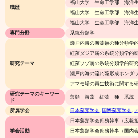
福山大学 生命工学部 海洋生物
職歴
福山大学 生命工学部 海洋生物
福山大学 生命工学部 海洋生
専門分野
系統分類学
瀬戸内海の海藻類の種分類学
紅藻ダジア属の系統分類学的
研究テーマ
紅藻ソゾ属の系統分類学的研
瀬戸内海の流れ藻形成ホンダ
アマモ場の再生技術に関する
研究テーマのキーワー
藻類 海藻 紅藻 種 系統
ド
所属学会
日本藻類学会
,
国際藻類学会
,
日本藻類学会庶務幹事（広報担当）
学会活動
日本藻類学会庶務幹事（国内会員担