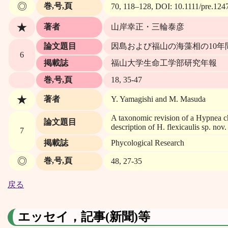
◎
巻,号,頁
70, 118–128, DOI: 10.1111/pre.124
★
著者
山岸幸正・三輪泰彦
論文題目
因島および福山の海藻相の10年
6
掲載誌
福山大学生命工学部研究年報
巻,号,頁
18, 35-47
★
著者
Y. Yamagishi and M. Masuda
A taxonomic revision of a Hypnea ch
論文題目
description of H. flexicaulis sp. nov.
7
掲載誌
Phycological Research
◎
巻,号,頁
48, 27-35
戻る
エッセイ，記事(新聞)等