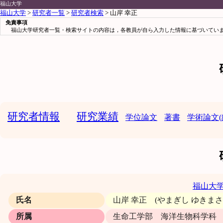
福山大学
福山大学
>
研究者一覧
>
研究者検索
> 山岸 幸正
免責事項
福山大学研究者一覧・検索サイトの内容は，各教員が自ら入力した情報に基づいていま
研究者情報
研究業績
学位論文
著書
学術論文(
福山大
氏名
山岸 幸正 (やまぎし ゆきま
所属
生命工学部 海洋生物科学科