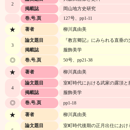
2
掲載誌
岡山地方史研究
巻,号,頁
127号、pp1‐11
★
著者
柳川真由美
論文題目
『教言卿記』にみられる直垂の
3
掲載誌
服飾美学
◎
巻,号,頁
50号、pp21‐38
★
著者
柳川真由美
論文題目
室町時代における武家の露頂と
4
掲載誌
服飾美学
◎
巻,号,頁
pp1‐18
★
著者
柳川真由美
論文題目
室町時代後期の正月出仕におけ