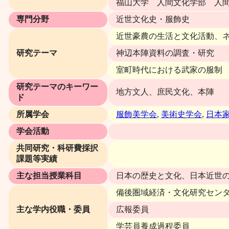
福山大学 人間文化学部 人間
専門分野
近世文化史・服飾史
近世豪農の生活と文化活動、
研究テーマ
神辺本陣資料の調査・研究
室町時代における武家の服制
研究テーマのキーワー
地方文人、庶民文化、本陣
ド
所属学会
服飾美学会
,
美術史学会
,
日本
学会活動
共同研究・科研費採択
課題等実績
主な担当授業科目
日本の歴史と文化、日本近世
備後圏域経済・文化研究セン
主な学内役職・委員
広報委員
学芸員養成過程委員