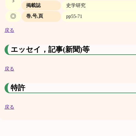
5
掲載誌
史学研究
◎
巻,号,頁
pp55‐71
戻る
エッセイ，記事(新聞)等
戻る
特許
戻る