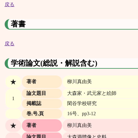
戻る
著書
戻る
学術論文(総説・解説含む)
★
著者
柳川真由美
論文題目
大森家・武元家と絵師
1
掲載誌
閑谷学校研究
巻,号,頁
16号、pp3‐12
★
著者
柳川真由美
論文題目
大森満體像と史料