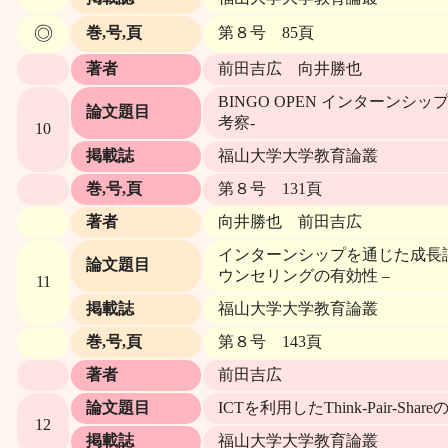
◎
巻,号,頁
第８号 85頁
著者
前田吉広 向井勝也
BINGO OPEN インターン
論文題目
考察-
10
掲載誌
福山大学大学教育論叢
巻,号,頁
第８号 131頁
著者
向井勝也 前田吉広
インターンシップを通じた成長評
論文題目
ウンセリングの有効性 –
11
掲載誌
福山大学大学教育論叢
巻,号,頁
第８号 143頁
著者
前田吉広
論文題目
ICTを利用したThink-Pair
12
掲載誌
福山大学大学教育論叢