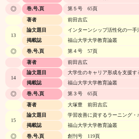
◎
巻,号,頁
第５号 65頁
著者
前田吉広
論文題目
インターンシップ活性化の一手法
13
掲載誌
福山大学大学教育論叢
◎
巻,号,頁
第４号 57頁
著者
前田吉広
論文題目
大学生のキャリア形成を支援す
14
掲載誌
福山大学大学教育論叢
◎
巻,号,頁
第３号 65頁
著者
大塚豊 前田吉広
論文題目
学習改善に資するラーニング・
15
掲載誌
福山大学大学教育論叢
◎
巻,号,頁
創刊号 119頁