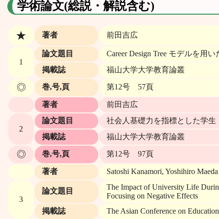
学術論文(総説・解説含む)
★
著者
前田吉広
論文題目
Career Design Tree モ
1
掲載誌
福山大学大学教育論叢
◎
巻,号,頁
第12号 57頁
著者
前田吉広
論文題目
社会人基礎力を指標とした学生・企
2
掲載誌
福山大学大学教育論叢
◎
巻,号,頁
第12号 97頁
著者
Satoshi Kanamori, Yoshihiro Maeda
The Impact of University Life Dur
論文題目
Focusing on Negative Effects
3
掲載誌
The Asian Conference on Education 