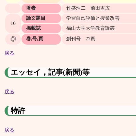
著者
竹盛浩二 前田吉広
論文題目
学習自己評価と授業改善
16
掲載誌
福山大学大学教育論叢
◎
巻,号,頁
創刊号 77頁
戻る
エッセイ，記事(新聞)等
戻る
特許
戻る