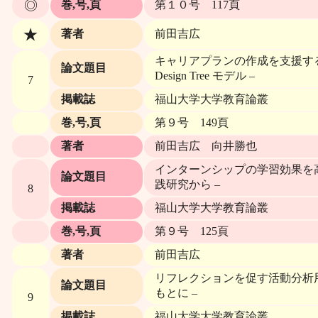
◎
巻,号,頁
第１０号 117頁
★
著者
前田吉広
キャリアプランの作成を支援する可
論文題目
Design Tree モデル –
7
掲載誌
福山大学大学教育論叢
巻,号,頁
第９号 149頁
著者
前田吉広 向井勝也
インターンシップの学習効果を高め
論文題目
践研究から –
8
掲載誌
福山大学大学教育論叢
巻,号,頁
第９号 125頁
著者
前田吉広
リフレクションを促す活動分析用
論文題目
もとに –
9
掲載誌
福山大学大学教育論叢