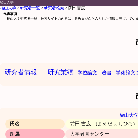
福山大学
福山大学
>
研究者一覧
>
研究者検索
> 前田 吉広
免責事項
福山大学研究者一覧・検索サイトの内容は，各教員が自ら入力した情報に基づいていま
研究者情報
研究業績
学位論文
著書
学術論文(
福山大
氏名
前田 吉広 (まえだ よしひろ
所属
大学教育センター