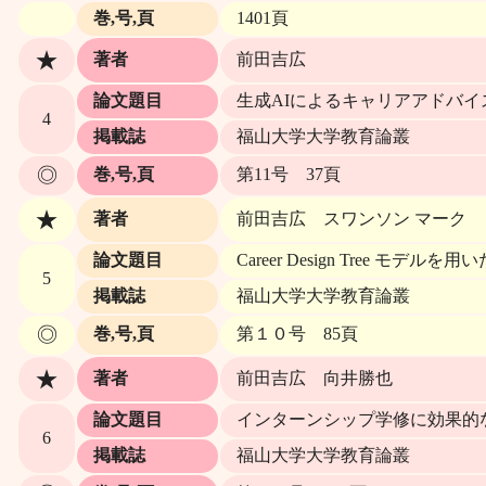
巻,号,頁
1401頁
★
著者
前田吉広
論文題目
生成AIによるキャリアアドバイスの専門家
4
掲載誌
福山大学大学教育論叢
◎
巻,号,頁
第11号 37頁
★
著者
前田吉広 スワンソン マーク
論文題目
Career Design Tree 
5
掲載誌
福山大学大学教育論叢
◎
巻,号,頁
第１０号 85頁
★
著者
前田吉広 向井勝也
論文題目
インターンシップ学修に効果的な
6
掲載誌
福山大学大学教育論叢