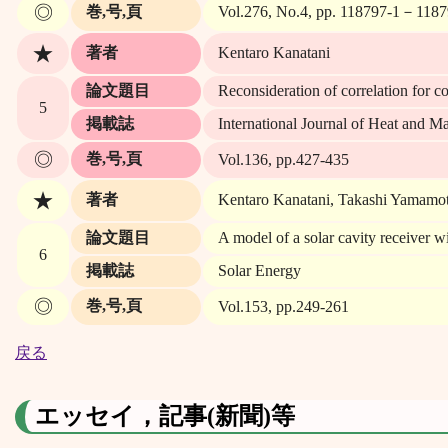
◎
巻,号,頁
Vol.276, No.4, pp. 118797-1－118
★
著者
Kentaro Kanatani
論文題目
Reconsideration of correlation for c
5
掲載誌
International Journal of Heat and Ma
◎
巻,号,頁
Vol.136, pp.427-435
★
著者
Kentaro Kanatani, Takashi Yamamot
論文題目
A model of a solar cavity receiver wi
6
掲載誌
Solar Energy
◎
巻,号,頁
Vol.153, pp.249-261
戻る
エッセイ，記事(新聞)等