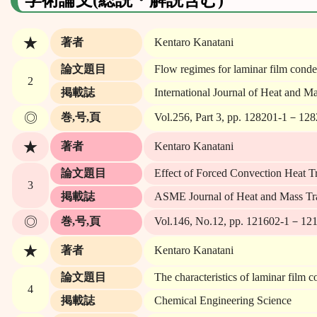
★
著者
Kentaro Kanatani
論文題目
Flow regimes for laminar film conde
2
掲載誌
International Journal of Heat and Ma
◎
巻,号,頁
Vol.256, Part 3, pp. 128201-1－12
★
著者
Kentaro Kanatani
論文題目
Effect of Forced Convection Heat T
3
掲載誌
ASME Journal of Heat and Mass Tr
◎
巻,号,頁
Vol.146, No.12, pp. 121602-1－12
★
著者
Kentaro Kanatani
論文題目
The characteristics of laminar film c
4
掲載誌
Chemical Engineering Science