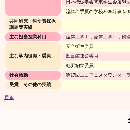
日本機械学会関東学生会第54回学
流体若手夏の学校2006幹事 (200
共同研究・科研費採択
課題等実績
主な担当授業科目
流体工学Ⅰ，流体工学Ⅱ，物
安全衛生委員
主な学内役職・委員
図書館運営委員
紀要編集委員
社会活動
第17回エコフェスタワンダーラン
受賞，その他の実績
戻る