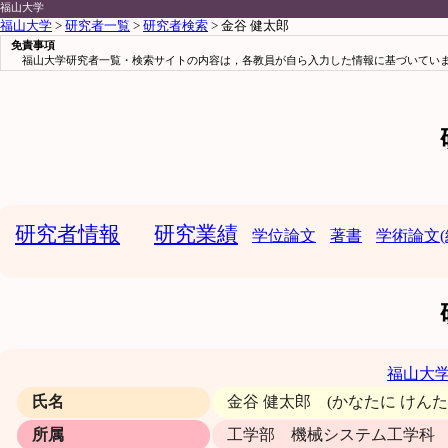
福山大学
福山大学
>
研究者一覧
>
研究者検索
> 金谷 健太郎
免責事項
福山大学研究者一覧・検索サイトの内容は，各教員が自ら入力した情報に基づいていま
研究者情報
研究業績
学位論文
著書
学術論文(
福山大
氏名
金谷 健太郎 (かなたに けん
所属
工学部 機械システム工学科