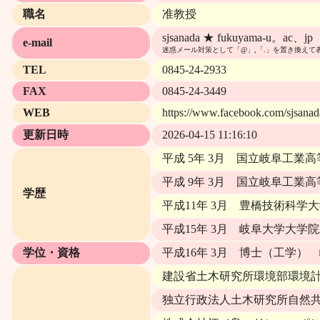
職名
准教授
sjsanada ★ fukuyama-u。ac、jp
e-mail
迷惑メール対策として「@」,「.」を置き換えて
TEL
0845-24-2933
FAX
0845-24-3449
WEB
https://www.facebook.com/sjsanad
更新日時
2026-04-15 11:16:10
平成 5年 3月 国立岐阜工業
平成 9年 3月 国立岐阜工
学歴
平成11年 3月 豊橋技術科
平成15年 3月 岐阜大学大
学位・資格
平成16年 3月 博士（工学）
建設省土木研究所環境部環境計
独立行政法人土木研究所自然共