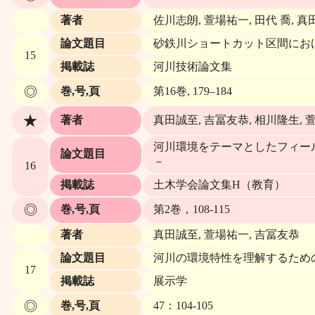
著者
佐川志朗, 萱場祐一, 田代 喬, 
論文題目
砂鉄川ショートカット区間にお
15
掲載誌
河川技術論文集
◎
巻,号,頁
第16巻, 179–184
★
著者
真田誠至, 吉冨友恭, 相川隆生, 
河川環境をテーマとしたフィー
論文題目
－
16
掲載誌
土木学会論文集H（教育）
◎
巻,号,頁
第2巻，108-115
著者
真田誠至, 萱場祐一, 吉冨友恭
論文題目
河川の環境特性を理解するため
17
掲載誌
展示学
◎
巻,号,頁
47：104-105