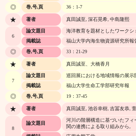
◎
巻,号,頁
36：1-7
★
著者
真田誠至, 深石晃希, 中島隆熙
論文題目
海洋教育を題材としたワークシ
6
掲載誌
福山大学内海生物資源研究所報
◎
巻,号,頁
33：21-29
★
著者
真田誠至、大橋香月
論文題目
巡回展における地域情報の展示
7
掲載誌
福山大学生命工学部研究年報
◎
巻,号,頁
19：37-45
★
著者
真田誠至, 池谷幸樹, 吉冨友恭, 
河川の階層構造に基づいたフィー
論文題目
関の連携による取り組みから,
8