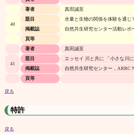
著者
真田誠至
題目
水量と生物の関係を体験を通じ
40
掲載誌
自然共生研究センター活動レポ
頁等
著者
真田誠至
題目
エッセイ 川と共に 「小さな川
41
掲載誌
自然共生研究センター，ARRC NEW
頁等
戻る
特許
戻る