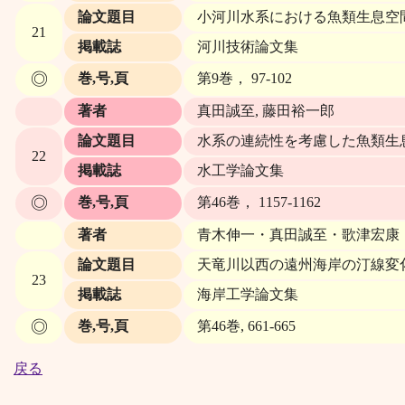
論文題目
小河川水系における魚類生息空
21
掲載誌
河川技術論文集
◎
巻,号,頁
第9巻， 97-102
著者
真田誠至, 藤田裕一郎
論文題目
水系の連続性を考慮した魚類生
22
掲載誌
水工学論文集
◎
巻,号,頁
第46巻， 1157-1162
著者
青木伸一・真田誠至・歌津宏康
論文題目
天竜川以西の遠州海岸の汀線変
23
掲載誌
海岸工学論文集
◎
巻,号,頁
第46巻, 661-665
戻る