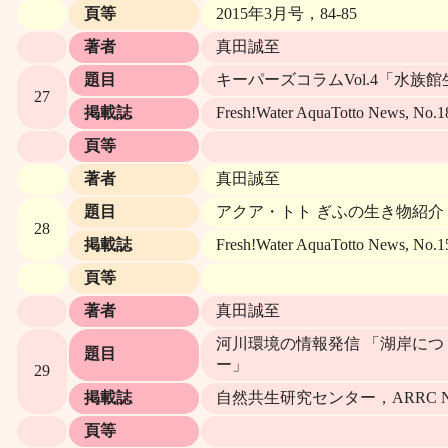
頁等
2015年3月号，84-85
著者
真田誠至
題目
キーパーズコラムVol.4「水族
27
掲載誌
Fresh!Water AquaTotto N
頁等
著者
真田誠至
題目
アクア・トト ぎふの生き物紹
28
掲載誌
Fresh!Water AquaTotto N
頁等
著者
真田誠至
河川環境の情報発信 「湖岸に
題目
ー」
29
掲載誌
自然共生研究センター，ARRC NEWS
頁等