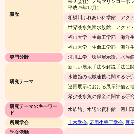
株式会社江ノ島マリンコーポレ
平成25年12月）
職歴
相模川ふれあい科学館 アクア
世界淡水魚園水族館 アクア・ト
福山大学 生命工学部 海洋生
福山大学 生命工学部 海洋生
専門分野
河川工学、環境展示論、水族
新しい展示手法や解説手法に
水族館の地域連携に関する研
研究テーマ
巡回展示における展示評価と
希少淡水魚の保全に関する研
研究テーマのキーワー
水族館、水辺の資料館、河川
ド
所属学会
土木学会
,
応用生態工学会
,
展
学会活動