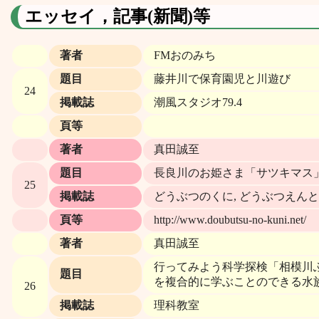
エッセイ，記事(新聞)等
著者
FMおのみち
題目
藤井川で保育園児と川遊び
24
掲載誌
潮風スタジオ79.4
頁等
著者
真田誠至
題目
長良川のお姫さま「サツキマス
25
掲載誌
どうぶつのくに, どうぶつえん
頁等
http://www.doubutsu-no-kuni.net/
著者
真田誠至
行ってみよう科学探検「相模川
題目
を複合的に学ぶことのできる水
26
掲載誌
理科教室