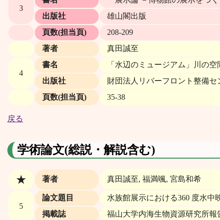
3
出版社
雄山閣出版
頁数(担当頁)
208-209
著者
真田誠至
書名
「水辺のミュージアム」川の空
4
出版社
財団法人リバーフロント整備セ
頁数(担当頁)
35-38
戻る
学術論文(総説・解説含む)
★
著者
真田誠至, 福満颯, 宮島和希
論文題目
水族館展示における360 度水
5
掲載誌
福山大学内海生物資源研究所報