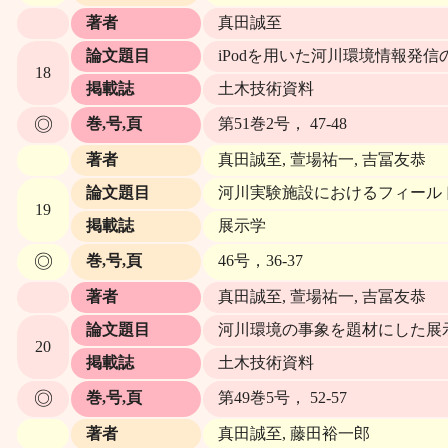
著者
真田誠至
論文題目
iPodを用いた河川環境情報発信
18
掲載誌
土木技術資料
◎
巻,号,頁
第51巻2号， 47-48
著者
真田誠至, 萱場祐一, 吉冨友恭
論文題目
河川実験施設におけるフィール
19
掲載誌
展示学
◎
巻,号,頁
46号，36-37
著者
真田誠至, 萱場祐一, 吉冨友恭
論文題目
河川環境の事象を題材にした展
20
掲載誌
土木技術資料
◎
巻,号,頁
第49巻5号， 52-57
著者
真田誠至, 藤田裕一郎