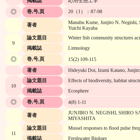
掲載誌
応用生態工学
◎
巻,号,頁
20（1）：87-98
Manabu Kume, Junjiro N. Negishi, S
著者
Yuichi Kayaba
論文題目
Winter fish community structures ac
9
掲載誌
Limnology
◎
巻,号,頁
15(2) 109-115
著者
Hideyuki Doi, Izumi Katano, Junjiro
論文題目
Effects of biodiversity, habitat struc
10
掲載誌
Ecosphere
◎
巻,号,頁
4(8) 1-11
JUNJIRO N. NEGISHI, SHIRO
著者
MIYASHITA
論文題目
Mussel responses to flood pulse freq
11
掲載誌
Freshwater Biology