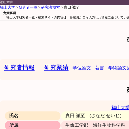
福山大学
福山大学
>
研究者一覧
>
研究者検索
> 真田 誠至
免責事項
福山大学研究者一覧・検索サイトの内容は，各教員が自ら入力した情報に基づいていま
研究者情報
研究業績
学位論文
著書
学術論文(
福山大
氏名
真田 誠至 (さなだ せいじ)
所属
生命工学部 海洋生物科学科