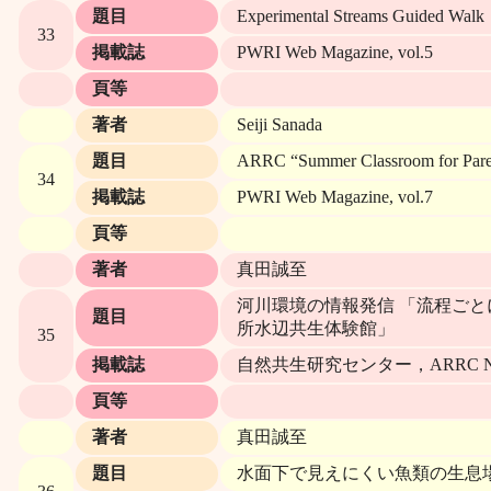
題目
Experimental Streams Guided Walk
33
掲載誌
PWRI Web Magazine, vol.5
頁等
著者
Seiji Sanada
題目
ARRC “Summer Classroom for Parent
34
掲載誌
PWRI Web Magazine, vol.7
頁等
著者
真田誠至
河川環境の情報発信 「流程ご
題目
所水辺共生体験館」
35
掲載誌
自然共生研究センター，ARRC NEW
頁等
著者
真田誠至
題目
水面下で見えにくい魚類の生息