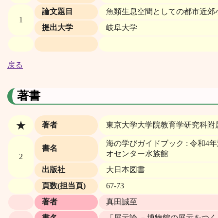
論文題目
魚類生息空間としての都市近郊
1
提出大学
岐阜大学
戻る
著書
★
著者
東京大学大学院教育学研究科附
海の学びガイドブック : 令和
書名
オセンター水族館
2
出版社
大日本図書
頁数(担当頁)
67-73
著者
真田誠至
書名
「展示論 －博物館の展示をつ