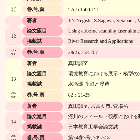
◎
巻,号,頁
57(7) 1500-1511
著者
J.N.Negishi, S.Sagawa, S.Sanada, 
論文題目
Using airborne scanning laser altime
12
掲載誌
River Research and Applications
◎
巻,号,頁
28(2), 258-267
著者
真田誠至
論文題目
環境教育における展示・模型の
13
掲載誌
水循環 貯留と浸透
◎
巻,号,頁
82：21-25
著者
真田誠至, 吉冨友恭, 萱場祐一
論文題目
河川のフィールド観察における
14
掲載誌
日本教育工学会論文誌
◎
巻,号,頁
第34巻3号, 309-318