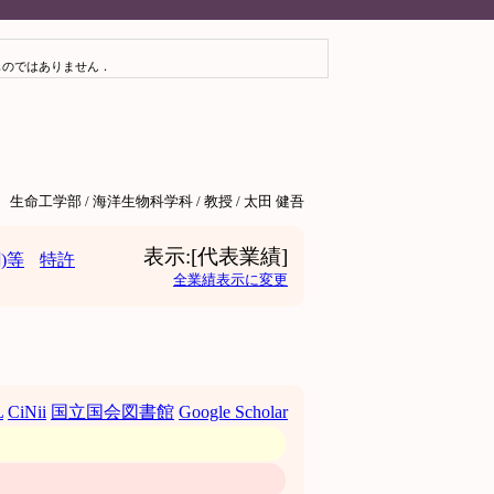
ものではありません．
生命工学部 / 海洋生物科学科 / 教授 / 太田 健吾
表示:[代表業績]
)等
特許
全業績表示に変更
L
CiNii
国立国会図書館
Google Scholar