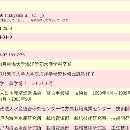
 ★ fukuyama-u。ac、jp
対策として「@」,「.」を置き換えて表示しています．
4-2933
4-3449
5-07 15:07:36
1年3月東海大学海洋学部水産学科卒業
3年3月東海大学大学院海洋学研究科修士課程修了
学 農学博士 2012年6月
人日本栽培漁業協会 宮古事業場 技術員 1993年4月～19
年4月～2003年9月
政法人水産総合研究センター伯方島栽培漁業センター 技術開発員 
戸内海区水産研究所 栽培資源部 栽培技術研究室 技術開発員 2
戸内海区水産研究所 栽培資源部 栽培技術研究室 主任技術開発員