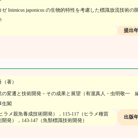
ゼ Inimicus japonicus の生物的特性を考慮した標識放流
学
提出
吾（著）
業の変遷と技術開発－その成果と展望（有瀧真人・虫明敬一 
厚生閣
1（ヒラメ親魚養成技術開発），115-117（ヒラメ種苗
出版
開発），143-147（魚類標識技術開発）