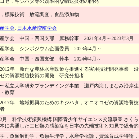
コゼ，キジハタ等の効率的な輸送技術の開発
，標識技術，放流調査，食品添加物
産学会
,
日本水産増殖学会
産学会 中国・四国支部 庶務幹事 2021年4月～2023年3月
産学会 シンポジウム企画委員 2023年4月～
産学会 中国・四国支部 幹事 2024年4月～
9～2012年 新たな農林水産政策を推進する実用技術開発事業
ゼの資源増殖技術の開発 研究分担者
1年〜私立大学研究ブランデイング事業 瀬戸内海しまなみ沿岸
・教育
3～2017年 地域振興のためのキジハタ，オニオコゼの資源培
者
4年2月 科学技術振興機構 国際青少年サイエンス交流事業 さく
本に共通したエビ類の感染症を日本の先端技術と知見で総合的
学，魚類解剖学，魚類生理学，水産学概論，資源育成学特論，