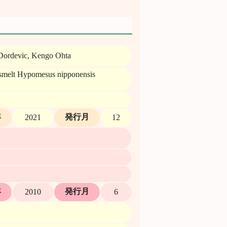
Dordevic, Kengo Ohta
e smelt Hypomesus nipponensis
年
発行月
2021
12
年
発行月
2010
6