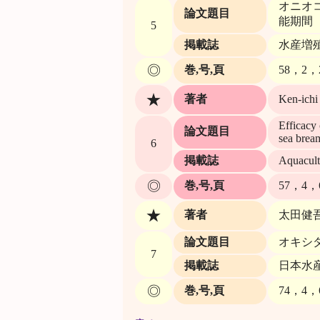
オニオコ
論文題目
能期間
5
掲載誌
水産増
◎
巻,号,頁
58，2，2
★
著者
Ken-ichi
Efficacy 
論文題目
sea brea
6
掲載誌
Aquacult
◎
巻,号,頁
57，4，6
★
著者
太田健
論文題目
オキシダ
7
掲載誌
日本水
◎
巻,号,頁
74，4，6