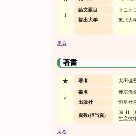
論文題目
オニオコ
1
提出大学
東北大
戻る
著書
★
著者
太田健
書名
栽培漁
2
出版社
恒星社
39-4
頁数(担当頁)
生産技術
戻る