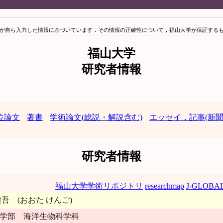
が自ら入力した情報に基づいています．その情報の正確性について，福山大学が保証する
福山大学
研究者情報
位論文
著書
学術論文(総説・解説含む)
エッセイ，記事(新聞
研究者情報
福山大学学術リポジトリ
researchmap
J-GLOBA
健吾 (おおた けんご)
学部 海洋生物科学科