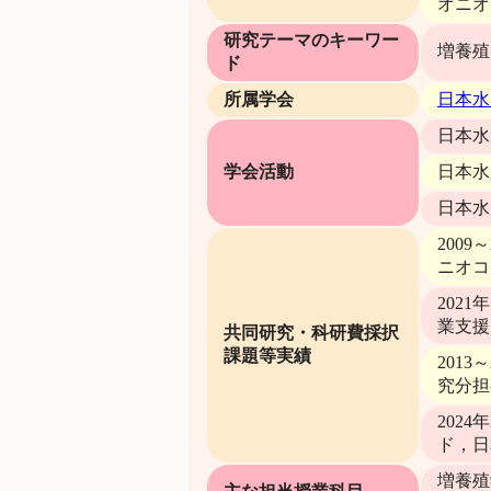
オニオ
研究テーマのキーワー
増養殖
ド
所属学会
日本水
日本水
学会活動
日本水
日本水
200
ニオコ
202
業支援
共同研究・科研費採択
課題等実績
201
究分担
202
ド，日
増養殖