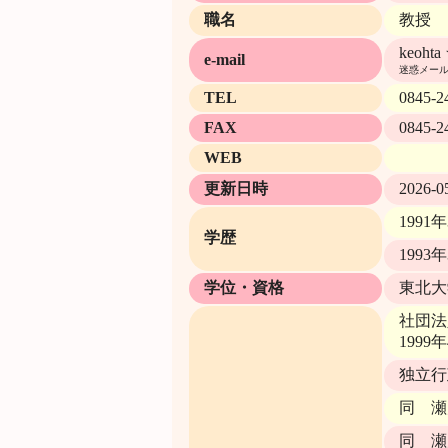
職名
教授
keohta
e-mail
迷惑メール
TEL
0845-2
FAX
0845-2
WEB
更新日時
2026-0
199
学歴
199
学位・資格
東北大
社団法
1999
独立行
同 瀬
同 瀬