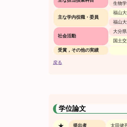
主な担当授業科目
生物学
福山大
主な学内役職・委員
福山大
大分県
社会活動
国土交
受賞，その他の実績
戻る
学位論文
★
提出者
太田健