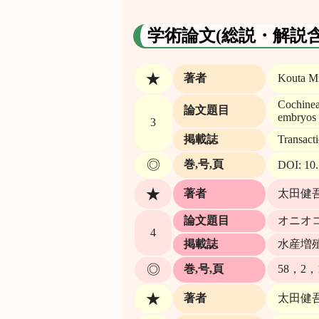
学術論文(総説・解説含
★
著者
Kouta Mi
Cochinea
論文題目
embryos
3
掲載誌
Transacti
◎
巻,号,頁
DOI: 10.
★
著者
太田健
論文題目
オニオコゼ
4
掲載誌
水産増
◎
巻,号,頁
58，2，1
★
著者
太田健