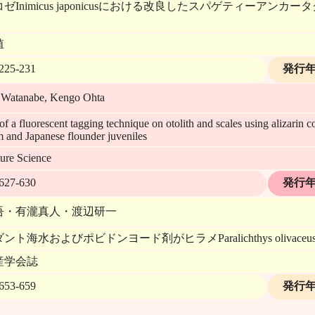
ゼInimicus japonicusにおける改良したスパゲティーア
殖
25-231
発行
 Watanabe, Kengo Ohta
of a fluorescent tagging technique on otolith and scales using alizarin c
m and Japanese flounder juveniles
ure Science
27-630
発行
吾・有瀧真人・渡辺研一
ント海水およびポビドンヨード剤がヒラメParalichthys oliva
産学会誌
53-659
発行