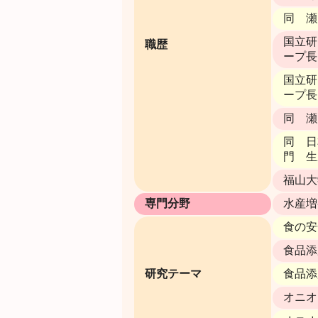
同 瀬
国立研
職歴
ープ長 
国立研
ープ長 
同 瀬
同 日
門 生
福山大
専門分野
水産増
食の安
食品添
研究テーマ
食品添
オニオ