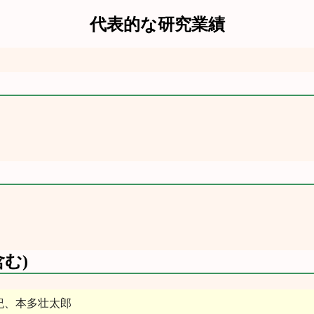
代表的な研究業績
む)
紀、本多壮太郎