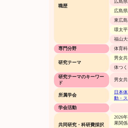
広島県
職歴
広島県
東広島
環太平
福山大
専門分野
体育科
男女共
研究テーマ
体つく
研究テーマのキーワー
男女共
ド
日本体
所属学会
動・ス
学会活動
202
果関係
共同研究・科研費採択