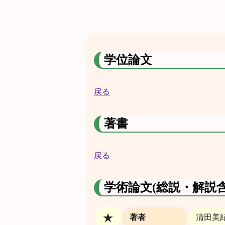
学位論文
戻る
著書
戻る
学術論文(総説・解説含
★
著者
清田美