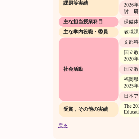
課題等実績
202
討 研
主な担当授業科目
保健体
主な学内役職・委員
教職課
文部科
国立教
2020
社会活動
国立教
福岡県
2025
日本ア
The 201
受賞，その他の実績
Educat
戻る