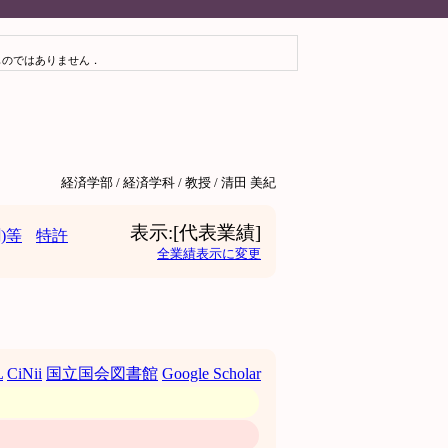
ものではありません．
経済学部 / 経済学科 / 教授 / 清田 美紀
表示:[代表業績]
)等
特許
全業績表示に変更
L
CiNii
国立国会図書館
Google Scholar