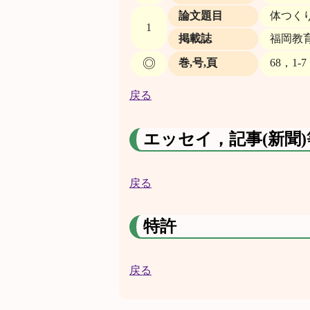
論文題目
体つく
1
掲載誌
福岡教育
◎
巻,号,頁
68，1-7
戻る
エッセイ，記事(新聞)
戻る
特許
戻る