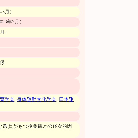
年3月）
23年3月）
3月）
係
育学会
,
身体運動文化学会
,
日本運
因と教員がもつ授業観との逐次的因