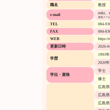
職名
教授
miki。
e-mail
迷惑メール
TEL
084-936
FAX
084-83
WEB
https:/
更新日時
2026-0
199
学歴
202
学士 
学位・資格
修士 
広島県
広島県
広島県