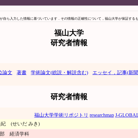
が自ら入力した情報に基づいています．その情報の正確性について，福山大学が保証する
福山大学
研究者情報
位論文
著書
学術論文(総説・解説含む)
エッセイ，記事(新聞
研究者情報
福山大学学術リポジトリ
researchmap
J-GLOBA
美紀 (せいだ みき)
部 経済学科